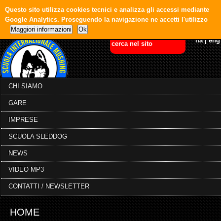
Questo sito utilizza cookies tecnici e analizza gli accessi mediante
Google Analytics. Proseguendo la navigazione ne accetti l'utilizzo
Maggiori informazioni
Ok
ita
|
eng
CHI SIAMO
GARE
IMPRESE
SCUOLA SLEDDOG
NEWS
VIDEO MP3
CONTATTI / NEWSLETTER
HOME