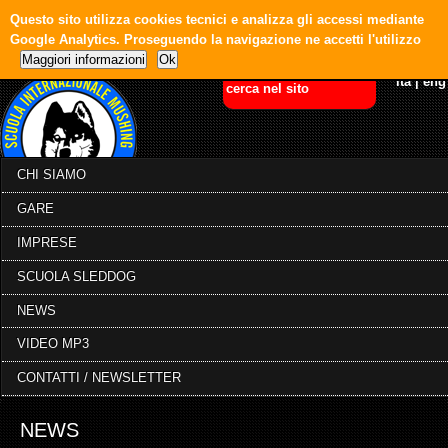
Questo sito utilizza cookies tecnici e analizza gli accessi mediante
Google Analytics. Proseguendo la navigazione ne accetti l'utilizzo
Maggiori informazioni
Ok
ita
|
eng
CHI SIAMO
GARE
IMPRESE
SCUOLA SLEDDOG
NEWS
VIDEO MP3
CONTATTI / NEWSLETTER
NEWS