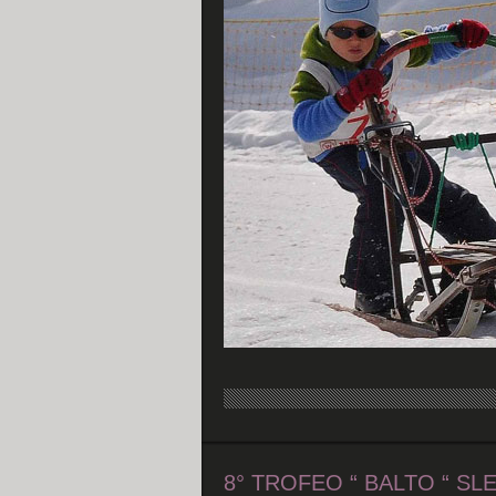
8° TROFEO “ BALTO “ S