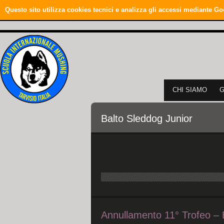
Questo sito utilizza cookies tecnici e analizza gli accessi mediante Go
CHI SIAMO
Balto Sleddog Junior
Annullamento 11° Trofeo