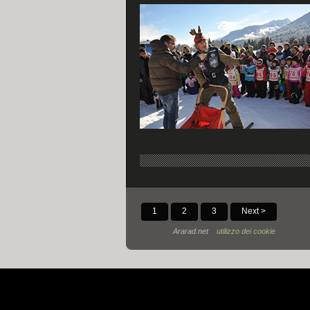
1
2
3
Next >
Ararad.net
utilizzo dei cookie