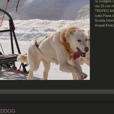
Si svolgerà 
ore 10 con rit
TROFEO BAL
sulla Piana d
Scuola Intern
Ararad Khatc
LEDDOG