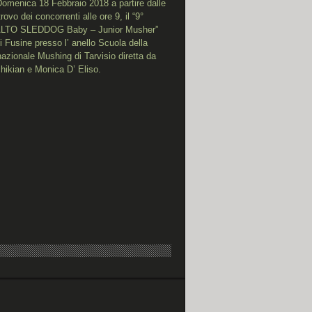
Domenica 18 Febbraio 2018 a partire dalle
rovo dei concorrenti alle ore 9, il “9°
TO SLEDDOG Baby – Junior Musher”
i Fusine presso l’ anello Scuola della
azionale Mushing di Tarvisio diretta da
hikian e Monica D’ Eliso.