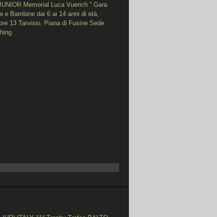
UNIOR Memorial Luca Vuerich “ Gara
 e Bambine dai 6 ai 14 anni di età,
re 13 Tarvisio, Piana di Fusine Sede
shing