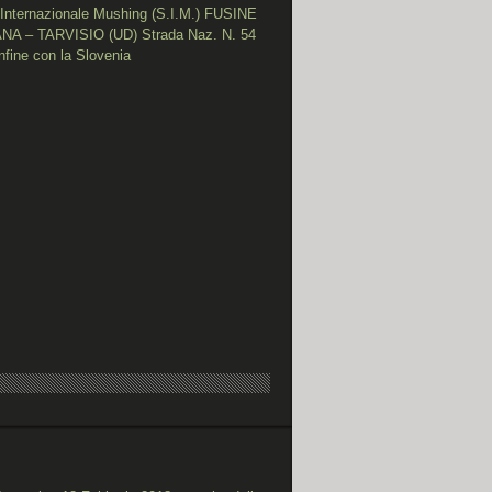
 Internazionale Mushing (S.I.M.) FUSINE
A – TARVISIO (UD) Strada Naz. N. 54
nfine con la Slovenia