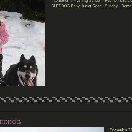
International Mushing School – Fusine /Tarvis
SLEDDOG Baby Junior Race : Sunday - Domen
SLEDDOG
Domenica 24