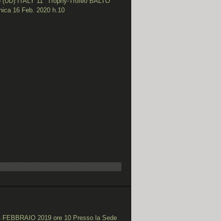
io (UD) ITALY 11° Trophy-Trofeo BALTO
ica 16 Feb. 2020 h.10
 FEBBRAIO 2019 ore 10 Presso la Sede