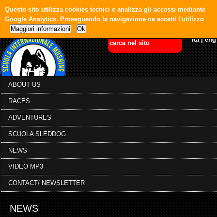
Questo sito utilizza cookies tecnici e analizza gli accessi mediante
Google Analytics. Proseguendo la navigazione ne accetti l'utilizzo
Maggiori informazioni
Ok
ita
|
eng
ABOUT US
RACES
ADVENTURES
SCUOLA SLEDDOG
NEWS
VIDEO MP3
CONTACT/ NEWSLETTER
NEWS