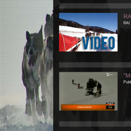
RA
RAI 
"M
Pubb