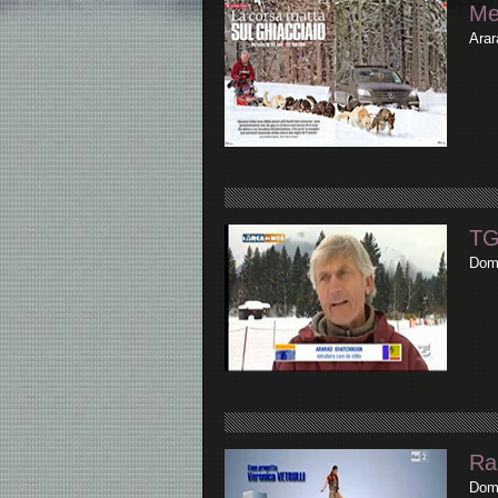
Me
Arar
TG
Dome
Ra
Dome