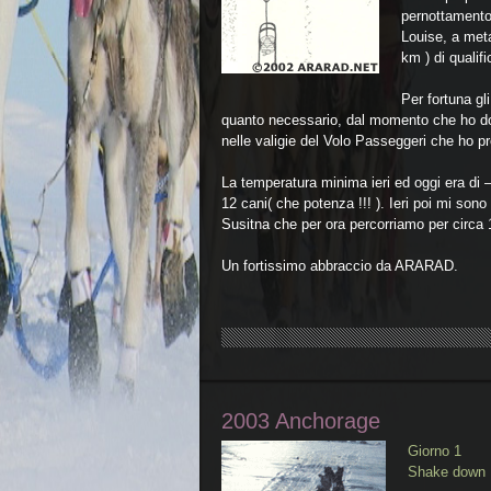
pernottamento 
Louise, a meta
km ) di qualif
Per fortuna g
quanto necessario, dal momento che ho dov
nelle valigie del Volo Passeggeri che ho p
La temperatura minima ieri ed oggi era di 
12 cani( che potenza !!! ). Ieri poi mi sono
Susitna che per ora percorriamo per circa 1
Un fortissimo abbraccio da ARARAD.
2003 Anchorage
Giorno 1
Shake down R