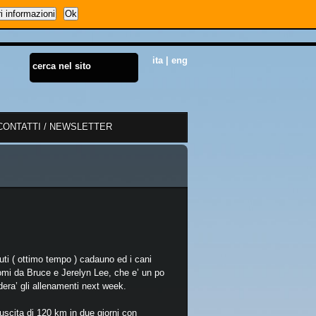
i informazioni
Ok
ita
|
eng
CONTATTI / NEWSLETTER
nuti ( ottimo tempo ) cadauno ed i cani
omi da Bruce e Jerelyn Lee, che e’ un po
ndera’ gli allenamenti next week.
 uscita di 120 km in due giorni con