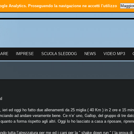
ogle Analytics. Proseguendo la navigazione ne accetti l'utilizzo
Maggior
GARE
IMPRESE
SCUOLA SLEDDOG
NEWS
VIDEO MP3
ad
, ieri ed oggi ho fatto due allenamenti da 25 miglia ( 40 Km ) in 2 ore e 15 mi
nciando ad andare veramente bene. Ce n’e’ uno, Gallop, del gruppo di tre dat
n quanto a forma rispetto agli altri. Oggi lo ho lasciato a casa a riposare, ripre
ndo tutta l’atrezzatura per me ed i cani per la “ shake down run “ ( la prova di