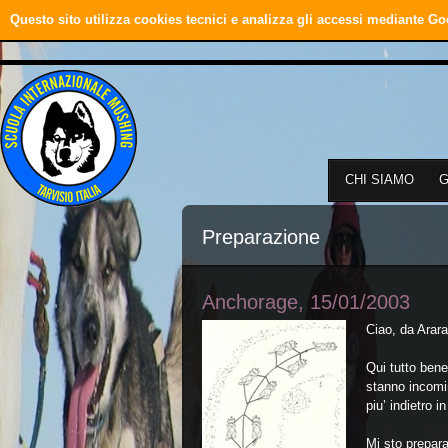
Questo sito utilizza cookies tecnici e analizza gli accessi mediante Go
CHI SIAMO
Preparazione
Anchorage, 15/01/2003
Ciao, da Arar
Qui tutto bene
stanno incomi
piu’ indietro i
Mi sto prepara