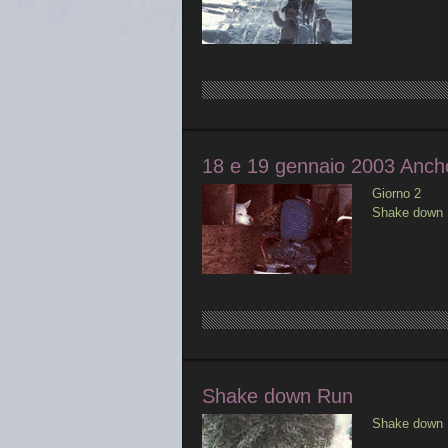
18 e 19 gennaio 2003 Anch
Giorno 2
Shake down R
Shake down Run
Shake down R