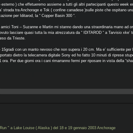
esterno ) che effetueremo assieme a tutti gli altri partecipanti questo week e
’ strada tra Anchorage e Tok ( confine canadese )sulle piste che ospitano una
icazione per Iditarod, la “ Copper Basin 300 “.
li amici Toni – Suzanne e Martin mi stanno dando una straordinaria mano ad 
uto lasciare quasi tutta la mia atrezzatura da “ IDITAROD “ a Tarvisio xke’
reso da Trieste.
– 15gradi con un manto nevoso che non supera i 20 cm. Ma e’ sufficiente per l
 portato dietro la telecamera digitale Sony ed ho fatto 10 minuti di riprese stup
 ora. Per due giorni ora i cani rimarranno fermi per riposare in vista della “sh
un " a Lake Louise ( Alaska ) del 18 e 19 gennaio 2003 Anchorage